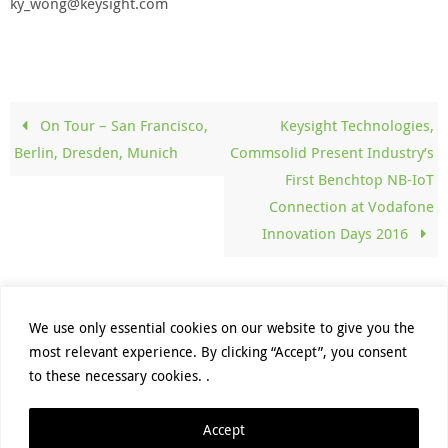
ky_wong@keysight.com
On Tour – San Francisco,
Keysight Technologies,
Berlin, Dresden, Munich
Commsolid Present Industry’s
First Benchtop NB-IoT
Connection at Vodafone
Innovation Days 2016
We use only essential cookies on our website to give you the
most relevant experience. By clicking “Accept”, you consent
PRIVACY POLICY
DATENSCHUTZHINWEISE
to these necessary cookies. .
Unless otherwise stated, all content of this web page belongs to
Accept
Commsolid GmbH. For exceptions, please refer to our
Website